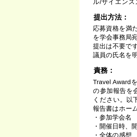
ル/サイエン
提出方法：
応募資格を満
を学会事務局
提出は不要で
議員の氏名を
責務：
Travel A
の参加報告を
ください。以
報告書はホー
・参加学会名
・開催日時、
・全体の感想