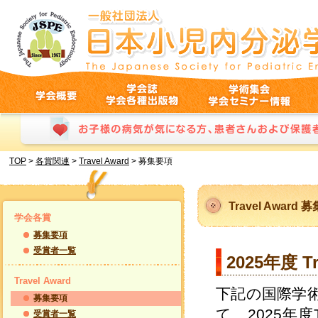
募集要項｜日本小児内分泌学会
学会概要
学会誌・学会各種出版物
学術集会・学会セミナー情報
お子様の病気が気になる方、患者さんおよび保護者の方へ
TOP
>
各賞関連
>
Travel Award
>
募集要項
Travel Award
学会各賞
募集要項
受賞者一覧
2025年度 
Travel Award
下記の国際学
募集要項
て、2025年度
受賞者一覧