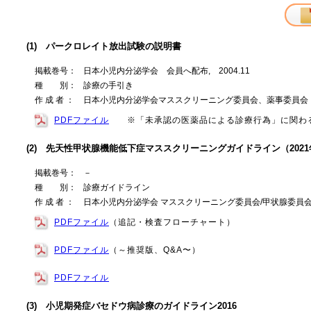
(1) パークロレイト放出試験の説明書
掲載巻号：
日本小児内分泌学会 会員へ配布, 2004.11
種 別：
診療の手引き
作 成 者 ：
日本小児内分泌学会マススクリーニング委員会、薬事委員会
PDFファイル
※「未承認の医薬品による診療行為」に関わ
(2) 先天性甲状腺機能低下症マススクリーニングガイドライン（202
掲載巻号：
－
種 別：
診療ガイドライン
作 成 者 ：
日本小児内分泌学会 マススクリーニング委員会/甲状腺委員
PDFファイル
（追記・検査フローチャート）
PDFファイル
（～推奨版、Q&A〜）
PDFファイル
(3) 小児期発症バセドウ病診療のガイドライン2016