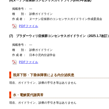
(6)ヌーナン症候群コンセンサスガイドライン(2025年度版)
掲載巻号：
―
種 別：
診療ガイドライン
作 成 者 ：
ヌーナン症候群のコンセンサスガイドライン作成委員会
PDFファイル
(7) プラダーウィリ症候群コンセンサスガイドライン（2025.1.7改訂
掲載巻号：
―
種 別：
診療ガイドライン
作 成 者 ：
日本小児内分泌学会
PDFファイル
視床下部・下垂体障害による内分泌疾患
現在、ガイドライン、診療の手引き等はありません
水・電解質代謝異常
現在、ガイドライン、診療の手引き等はありません