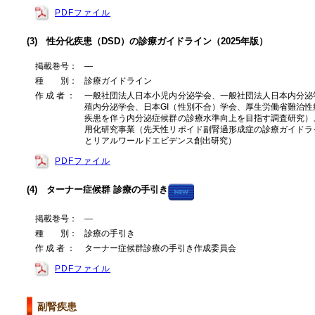
PDFファイル
(3) 性分化疾患（DSD）の診療ガイドライン（2025年版）
掲載巻号：
―
種 別：
診療ガイドライン
作 成 者 ：
一般社団法人日本小児内分泌学会、一般社団法人日本内分泌
殖内分泌学会、日本GI（性別不合）学会、厚生労働省難治
疾患を伴う内分泌症候群の診療水準向上を目指す調査研究）
用化研究事業（先天性リポイド副腎過形成症の診療ガイドラ
とリアルワールドエビデンス創出研究）
PDFファイル
(4) ターナー症候群 診療の手引き
掲載巻号：
―
種 別：
診療の手引き
作 成 者 ：
ターナー症候群診療の手引き作成委員会
PDFファイル
副腎疾患