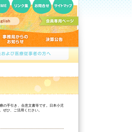
OME
リンク集
お問合せ
サイトマップ
sion here.
事務局からのお知らせ
決算公告
療の手引き、合意文書等です。日本小児
。ぜひ、ご活用ください。