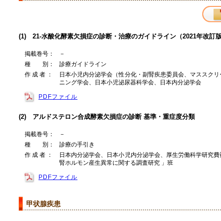
(1) 21-水酸化酵素欠損症の診断・治療のガイドライン（2021年改訂
掲載巻号：
－
種 別：
診療ガイドライン
作 成 者 ：
日本小児内分泌学会（性分化・副腎疾患委員会、マススクリ
ニング学会、日本小児泌尿器科学会、日本内分泌学会
PDFファイル
(2) アルドステロン合成酵素欠損症の診断 基準・重症度分類
掲載巻号：
－
種 別：
診療の手引き
作 成 者 ：
日本内分泌学会、日本小児内分泌学会、厚生労働科学研究費
腎ホルモン産生異常に関する調査研究 」班
PDFファイル
甲状腺疾患