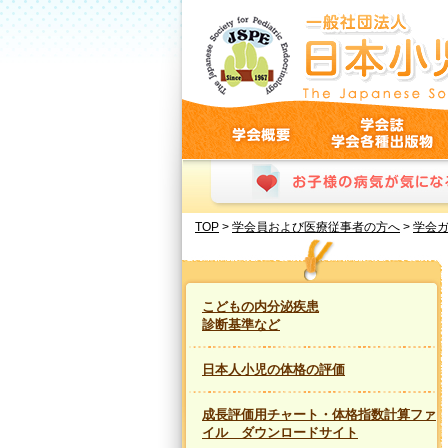
The Japanese Society for Pediatric Endo
学会概要
学会誌・学会各種出版物
お子様の病気が気になる方、患者さんおよび保護者
TOP
>
学会員および医療従事者の方へ
>
学会
こどもの内分泌疾患
診断基準など
日本人小児の体格の評価
成長評価用チャート・体格指数計算ファ
イル ダウンロードサイト