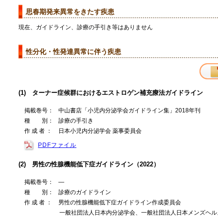
思春期発来異常をきたす疾患
現在、ガイドライン、診療の手引き等はありません
性分化・性発達異常に伴う疾患
(1) ターナー症候群におけるエストロゲン補充療法ガイドライン
掲載巻号：
中山書店「小児内分泌学会ガイドライン集」2018年刊
種 別：
診療の手引き
作 成 者 ：
日本小児内分泌学会 薬事委員会
PDFファイル
(2) 男性の性腺機能低下症ガイドライン（2022）
掲載巻号：
―
種 別：
診療のガイドライン
作 成 者 ：
男性の性腺機能低下症ガイドライン作成委員会
一般社団法人日本内分泌学会、一般社団法人日本メンズヘル