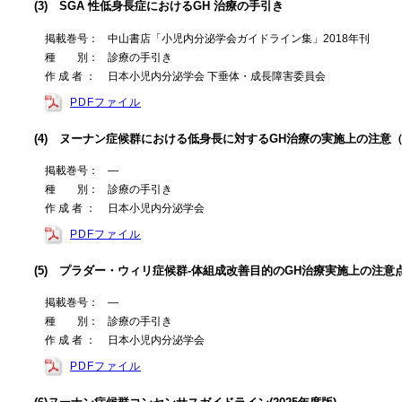
(3) SGA 性低身長症におけるGH 治療の手引き
掲載巻号：
中山書店「小児内分泌学会ガイドライン集」2018年刊
種 別：
診療の手引き
作 成 者 ：
日本小児内分泌学会 下垂体・成長障害委員会
PDFファイル
(4) ヌーナン症候群における低身長に対するGH治療の実施上の注意（202
掲載巻号：
―
種 別：
診療の手引き
作 成 者 ：
日本小児内分泌学会
PDFファイル
(5) プラダー・ウィリ症候群-体組成改善目的のGH治療実施上の注意点 Ver
掲載巻号：
―
種 別：
診療の手引き
作 成 者 ：
日本小児内分泌学会
PDFファイル