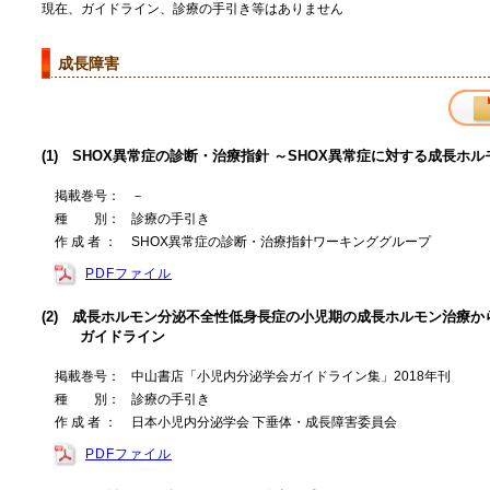
現在、ガイドライン、診療の手引き等はありません
成長障害
(1) SHOX異常症の診断・治療指針 ～SHOX異常症に対する成長
掲載巻号：
－
種 別：
診療の手引き
作 成 者 ：
SHOX異常症の診断・治療指針ワーキンググループ
PDFファイル
(2) 成長ホルモン分泌不全性低身長症の小児期の成長ホルモン治療
ガイドライン
掲載巻号：
中山書店「小児内分泌学会ガイドライン集」2018年刊
種 別：
診療の手引き
作 成 者 ：
日本小児内分泌学会 下垂体・成長障害委員会
PDFファイル