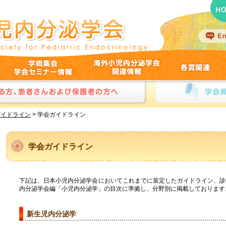
crinology｜日本小児内分泌学会
H
English ver
学術集会・学会セミナー情報
海外小児内分泌学会関連情報
各賞関連
の方へ
学会員および医療従事者の方へ
ガイドライン
>
学会ガイドライン
学会ガイドライン
下記は、日本小児内分泌学会においてこれまでに策定したガイドライン、診
内分泌学会編「小児内分泌学」の目次に準拠し、分野別に掲載しております
新生児内分泌学