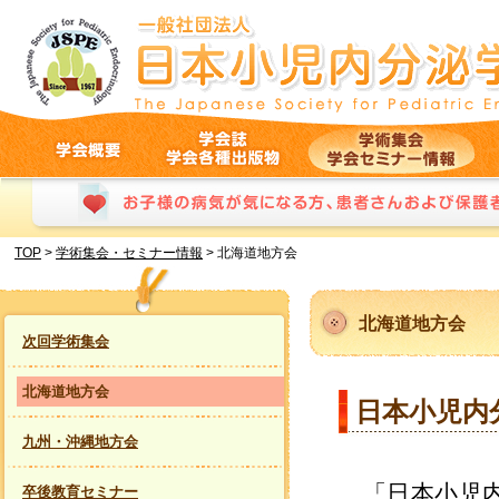
北海道地方会｜日本小児内分泌学会
学会概要
学会誌・学会各種出版物
学術集会・学会セミナー情報
お子様の病気が気になる方、患者さんおよび保護者の方へ
TOP
>
学術集会・セミナー情報
>
北海道地方会
北海道地方会
次回学術集会
北海道地方会
日本小児内
九州・沖縄地方会
「日本小児内
卒後教育セミナー