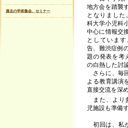
地方会を踏襲
過去の学術集会、セミナー
となりました
科大学小児科
中心に情報交
としています
告、難渋症例
題の発表を考
の白熱した討
さらに、毎回
よる教育講演
直接交流を深
また、より多
児施設も準備
初回は、私が